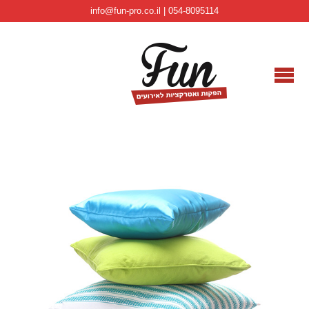
info@fun-pro.co.il | 054-8095114